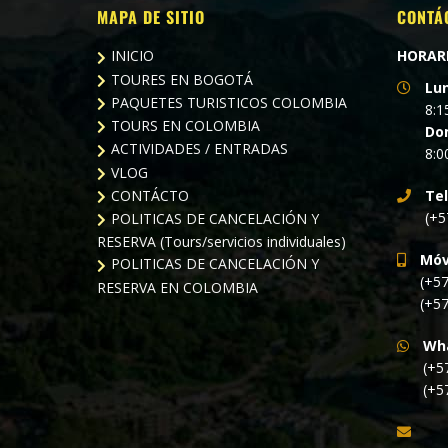
MAPA DE SITIO
CONTÁ
INICIO
HORAR
TOURES EN BOGOTÁ
Lu
PAQUETES TURISTICOS COLOMBIA
8:1
TOURS EN COLOMBIA
Do
ACTIVIDADES / ENTRADAS
8:0
VLOG
CONTÁCTO
Te
(+5
POLITICAS DE CANCELACIÓN Y
RESERVA (Tours/servicios individuales)
Móvi
POLITICAS DE CANCELACIÓN Y
(+5
RESERVA EN COLOMBIA
(+5
Wh
(+5
(+5