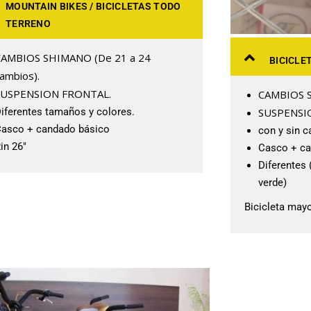
MOUNTAIN BIKES / BICICLETAS TODO
TERRENO
CAMBIOS SHIMANO (De 21 a 24
BICICLE
ambios).
SUSPENSION FRONTAL.
CAMBIOS 
iferentes tamaños y colores.
SUSPENSIO
asco + candado básico
con y sin c
in 26″
Casco + ca
Diferentes (
verde)
Bicicleta ma