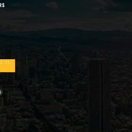
RS
D -11,