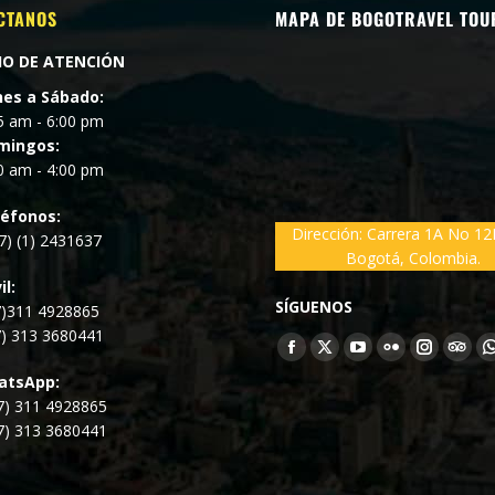
CTANOS
MAPA DE BOGOTRAVEL TOU
IO DE ATENCIÓN
nes a Sábado:
5 am - 6:00 pm
mingos:
0 am - 4:00 pm
léfonos:
Dirección:
Carrera 1A No 12
7) (1) 2431637
Bogotá, Colombia.
l:
SÍGUENOS
7)311 4928865
7) 313 3680441
Encuéntranos
en:
atsApp:
7) 311 4928865
7) 313 3680441