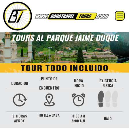
TOURS AL PARQUE JAIME DUQUE
TOUR TODO INCLUIDO
PUNTO DE
HORA
EXIGENCIA
DURACION
INICIO
FISICA
ENCUENTRO
HOTEL o CASA
9 HORAS
8:00 AM
BAJO
APROX.
9:00 A.M